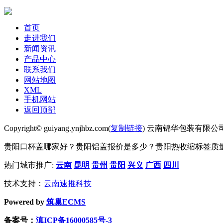
首页
走进我们
新闻资讯
产品中心
联系我们
网站地图
XML
手机网站
返回顶部
Copyright© guiyang.ynjhbz.com(
复制链接
) 云南锦华包装有限公
贵阳口杯盖哪家好？贵阳铝盖报价是多少？贵阳热收缩标签质量怎么
热门城市推广:
云南
昆明
贵州
贵阳
兴义
广西
四川
技术支持：
云南速推科技
Powered by
筑巢ECMS
备案号：
滇ICP备16000585号-3