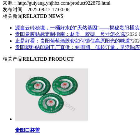
来源：http://guiyang.ynjhbz.com/product922879.html
发布时间：2025-08-12 17:00:06
相关新闻
RELATED NEWS
源自云岭秘境，一桶好水的“天然基因”——揭秘贵阳桶
贵阳卷膜贴标定制指南：材质、胶型、尺寸怎么选?
2026-
止是好看：贵阳葡萄酒胶套如何锁住高原阳光的味道?
202
贵阳塑料帖印刷工厂直供：短周期、低起订量，灵活响应
相关产品
RELATED PRODUCT
贵阳口杯盖