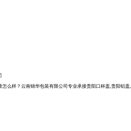
司
样？云南锦华包装有限公司专业承接贵阳口杯盖,贵阳铝盖,贵阳热收缩