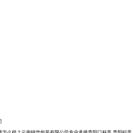
司
样？云南锦华包装有限公司专业承接贵阳口杯盖,贵阳铝盖,贵阳热收缩