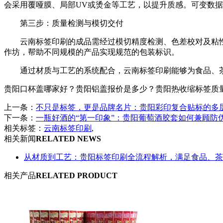
会采用覆哑膜、局部UV或烫金等工艺，以提升质感。可变数据
第三步：质量检测与模切交付
云南标签印刷的成品需经过模切精度检测、色差校对及粘性
作坊，帮助不同规模的产品实现规范的包装标识。
通过材质与工艺的系统配合，云南标签印刷能够为食品、茶
贵阳口杯盖哪家好？贵阳铝盖报价是多少？贵阳热收缩标签质量怎么样
上一条：
不只是标签，更是品牌名片：贵阳彩印复合贴标的多
下一条：
一瓶好酒的“第一印象”：贵阳葡萄酒胶套如何兼顾防
相关标签：
云南标签印刷
,
相关新闻
RELATED NEWS
从材质到工艺：贵阳标签印刷全流程解析，满足食品、茶
相关产品
RELATED PRODUCT