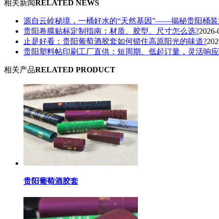
相关新闻
RELATED NEWS
源自云岭秘境，一桶好水的“天然基因”——揭秘贵阳桶
贵阳卷膜贴标定制指南：材质、胶型、尺寸怎么选?
2026-
止是好看：贵阳葡萄酒胶套如何锁住高原阳光的味道?
202
贵阳塑料帖印刷工厂直供：短周期、低起订量，灵活响应
相关产品
RELATED PRODUCT
贵阳葡萄酒胶套