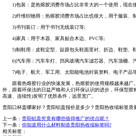
1)包装：是热熔胶消费市场占比非常大的一个使用，现在
2)纤维织物用：热熔胶消费市场占比也很大，用于服装、
3)书刊装订：用于书刊无线装订等;
4)家具：用于木器、家具贴合木边、PVC等;
5)制鞋用：皮鞋定型、趾跟包头鞋面里衬、折边、鞋垫、鞋
6)汽车用：汽车车灯、挡风玻璃汽车滤芯器、汽车顶棚、
7)电子、航天、军工用、太阳能电池封装资料、电子产品
跟着热熔胶行业的快速发展，热熔胶的使用规模越来越广
外，跟着环保法的日益严格和人们环保认识的进步，环保型胶
高速、连续性)发明了优胜条件，远景宽广。
贵阳口杯盖哪家好？贵阳铝盖报价是多少？贵阳热收缩标签质量怎么样
上一条：
贵阳铝盖究竟有哪些值得推广的优点呢？
下一条：
你知道用什么材料制造贵阳热收缩标签吗?
相关标签：