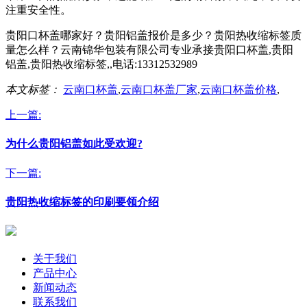
注重安全性。
贵阳口杯盖哪家好？贵阳铝盖报价是多少？贵阳热收缩标签质
量怎么样？云南锦华包装有限公司专业承接贵阳口杯盖,贵阳
铝盖,贵阳热收缩标签,,电话:13312532989
本文标签：
云南口杯盖
,
云南口杯盖厂家
,
云南口杯盖价格
,
上一篇:
为什么贵阳铝盖如此受欢迎?
下一篇:
贵阳热收缩标签的印刷要领介绍
关于我们
产品中心
新闻动态
联系我们