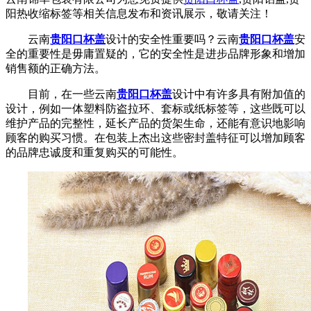
阳热收缩标签等相关信息发布和资讯展示，敬请关注！
云南
贵阳口杯盖
设计的安全性重要吗？云南
贵阳口杯盖
安
全的重要性是毋庸置疑的，它的安全性是进步品牌形象和增加
销售额的正确方法。
目前，在一些云南
贵阳口杯盖
设计中有许多具有附加值的
设计，例如一体塑料防盗拉环、套标或纸标签等，这些既可以
维护产品的完整性，延长产品的货架生命，还能有意识地影响
顾客的购买习惯。在包装上杰出这些密封盖特征可以增加顾客
的品牌忠诚度和重复购买的可能性。