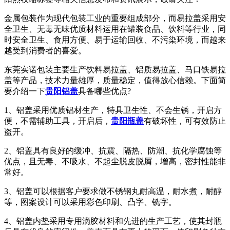
金属包装作为现代包装工业的重要组成部分，而易拉盖采用安
全卫生、无毒无味优质材料运用在罐装食品、饮料等行业，同
时安全卫生、食用方便、易于运输回收、不污染环境，而越来
越受到消费者的喜爱。
东莞实诺包装主要生产饮料易拉盖、铝质易拉盖、马口铁易拉
盖等产品，技术力量雄厚，质量稳定，值得放心信赖。下面简
要介绍一下
贵阳铝盖
具备哪些优点?
1、铝盖采用优质铝材生产，特具卫生性、不会生锈，开启方
便，不需辅助工具，开启后，
贵阳瓶盖
有破坏性，可有效防止
盗开。
2、铝盖具有良好的缓冲、抗震、隔热、防潮、抗化学腐蚀等
优点，且无毒、不吸水、不起尘脱皮脱屑，增高，密封性能非
常好。
3、铝盖可以根据客户要求做不锈钢丸耐高温，耐水煮，耐醇
等，图案设计可以采用彩色印刷、凸字、铣字。
4、铝盖内垫采用专用滴胶材料和先进的生产工艺，使其封瓶