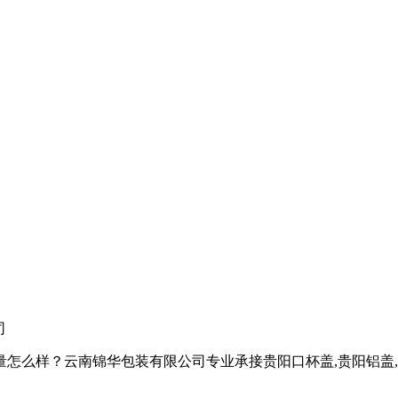
司
样？云南锦华包装有限公司专业承接贵阳口杯盖,贵阳铝盖,贵阳热收缩