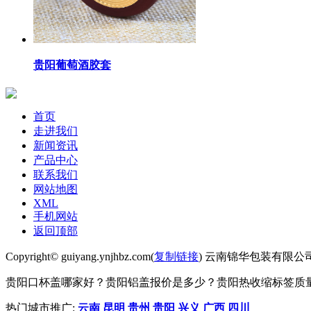
贵阳葡萄酒胶套
首页
走进我们
新闻资讯
产品中心
联系我们
网站地图
XML
手机网站
返回顶部
Copyright© guiyang.ynjhbz.com(
复制链接
) 云南锦华包装有限公
贵阳口杯盖哪家好？贵阳铝盖报价是多少？贵阳热收缩标签质量怎么
热门城市推广:
云南
昆明
贵州
贵阳
兴义
广西
四川