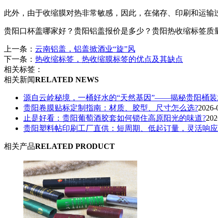
此外，由于收缩膜对热非常敏感，因此，在储存、印刷和运输
贵阳口杯盖哪家好？贵阳铝盖报价是多少？贵阳热收缩标签质量怎么样
上一条：
云南铝盖，铝盖掀酒业“旋”风
下一条：
热收缩标签，热收缩膜标签的优点及其缺点
相关标签：
相关新闻
RELATED NEWS
源自云岭秘境，一桶好水的“天然基因”——揭秘贵阳桶
贵阳卷膜贴标定制指南：材质、胶型、尺寸怎么选?
2026-
止是好看：贵阳葡萄酒胶套如何锁住高原阳光的味道?
202
贵阳塑料帖印刷工厂直供：短周期、低起订量，灵活响应
相关产品
RELATED PRODUCT